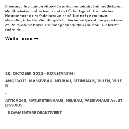
I
Charmantes Natursteinhaus Attica44 Ein schönes neu gebautes Steinhaus (Fertighaus
C
Metallkonstruktion) auf der Insel Evia ist ein Off-Plan Angebot. Unser hübsches
A
Natursteinhaus hat eine Wohnfläche von 44 m². Es ist mit hochqualitativen
4
Materialien, im traditionellen Stil typisch für Griechenland gebaut. Energiesparklasse
4
A+. Die Fassade des Hauses ist mit handgehauenem Naturstein erbaut. Die Fernster
sind von der...
Weiterlesen
30. OKTOBER 2022
-
KONSTANTIN
-
ANGEBOTE
,
MASSIVBAU
,
NEUBAU
,
STEINHAUS
,
VILLEN
,
VILLE
N
-
ATTICA245
,
NATURSTEINHAUS
,
NEUBAU
,
PASSIVHAUS A+
,
ST
EINHAUS
F
-
KOMMENTARE DEAKTIVIERT
Ü
R
N