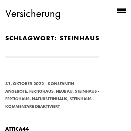
Versicherung
SCHLAGWORT:
STEINHAUS
31. OKTOBER 2022
-
KONSTANTIN
-
ANGEBOTE
,
FERTIGHAUS
,
NEUBAU
,
STEINHAUS
-
FERTIGHAUS
,
NATURSTEINHAUS
,
STEINHAUS
-
F
KOMMENTARE DEAKTIVIERT
Ü
R
A
T
ATTICA44
T