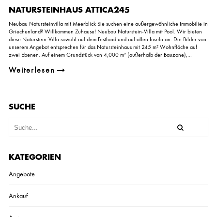
A
NATURSTEINHAUS ATTICA245
T
U
Neubau Natursteinvilla mit Meerblick Sie suchen eine außergewöhnliche Immobilie in
R
Griechenland? Willkommen Zuhause! Neubau Naturstein-Villa mit Pool. Wir bieten
S
diese Naturstein-Villa sowohl auf dem Festland und auf allen Inseln an. Die Bilder von
T
unserem Angebot entsprechen für das Natursteinhaus mit 245 m² Wohnfläche auf
E
zwei Ebenen. Auf einem Grundstück von 4,000 m² (außerhalb der Bauzone),...
I
N
Weiterlesen
H
A
U
S
A
SUCHE
T
T
I
C
A
2
KATEGORIEN
4
5
Angebote
Ankauf