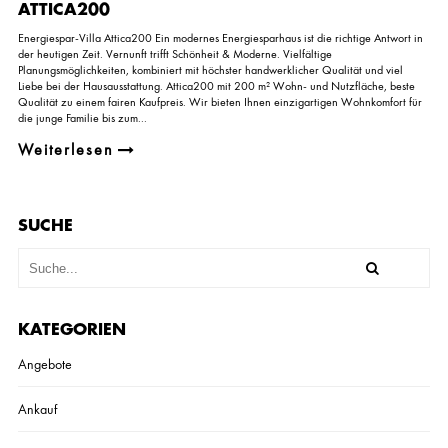
ATTICA200
T
I
Energiespar-Villa Attica200 Ein modernes Energiesparhaus ist die richtige Antwort in
C
der heutigen Zeit. Vernunft trifft Schönheit & Moderne. Vielfältige
A
Planungsmöglichkeiten, kombiniert mit höchster handwerklicher Qualität und viel
2
Liebe bei der Hausausstattung. Attica200 mit 200 m² Wohn- und Nutzfläche, beste
0
Qualität zu einem fairen Kaufpreis. Wir bieten Ihnen einzigartigen Wohnkomfort für
0
die junge Familie bis zum...
Weiterlesen
SUCHE
KATEGORIEN
Angebote
Ankauf