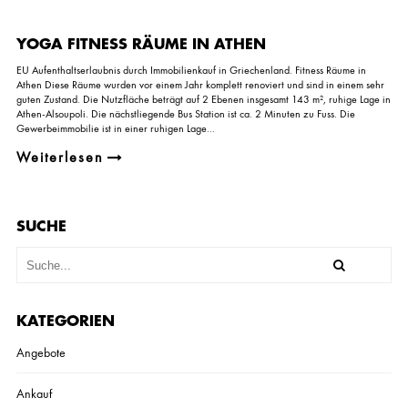
R
Y
O
YOGA FITNESS RÄUME IN ATHEN
G
A
EU Aufenthaltserlaubnis durch Immobilienkauf in Griechenland. Fitness Räume in
F
Athen Diese Räume wurden vor einem Jahr komplett renoviert und sind in einem sehr
I
guten Zustand. Die Nutzfläche beträgt auf 2 Ebenen insgesamt 143 m², ruhige Lage in
T
Athen-Alsoupoli. Die nächstliegende Bus Station ist ca. 2 Minuten zu Fuss. Die
N
Gewerbeimmobilie ist in einer ruhigen Lage...
E
S
Weiterlesen
S
R
Ä
U
M
SUCHE
E
I
N
A
T
H
KATEGORIEN
E
N
Angebote
Ankauf