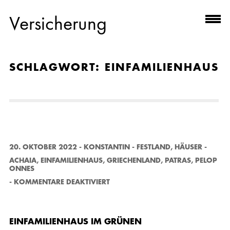
Versicherung
SCHLAGWORT:
EINFAMILIENHAUS
20. OKTOBER 2022
-
KONSTANTIN
-
FESTLAND
,
HÄUSER
-
ACHAIA
,
EINFAMILIENHAUS
,
GRIECHENLAND
,
PATRAS
,
PELOP
ONNES
F
-
KOMMENTARE DEAKTIVIERT
Ü
R
E
I
EINFAMILIENHAUS IM GRÜNEN
N