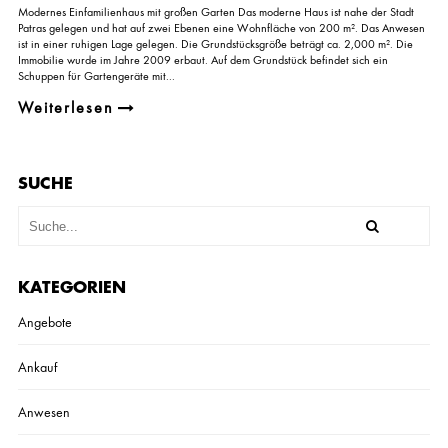
F
Modernes Einfamilienhaus mit großen Garten Das moderne Haus ist nahe der Stadt
A
Patras gelegen und hat auf zwei Ebenen eine Wohnfläche von 200 m². Das Anwesen
M
ist in einer ruhigen Lage gelegen. Die Grundstücksgröße beträgt ca. 2,000 m². Die
I
Immobilie wurde im Jahre 2009 erbaut. Auf dem Grundstück befindet sich ein
L
Schuppen für Gartengeräte mit...
I
E
Weiterlesen
N
H
A
U
S
SUCHE
I
M
G
R
Ü
N
KATEGORIEN
E
N
Angebote
Ankauf
Anwesen