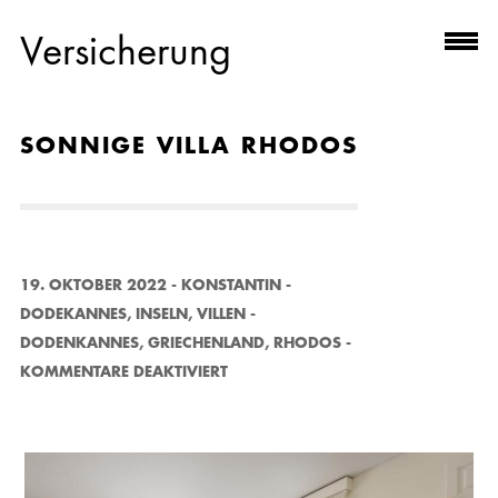
Versicherung
SONNIGE VILLA RHODOS
19. OKTOBER 2022
-
KONSTANTIN
-
DODEKANNES
,
INSELN
,
VILLEN
-
DODENKANNES
,
GRIECHENLAND
,
RHODOS
-
F
KOMMENTARE DEAKTIVIERT
Ü
R
S
O
N
N
I