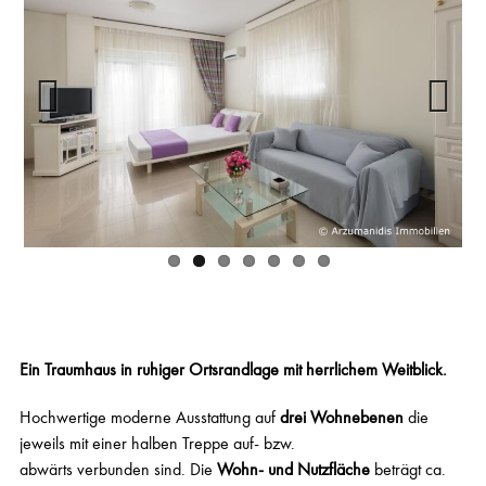
G
E
V
I
L
L
A
Previous
Next
R
H
O
D
O
S
Ein Traumhaus in ruhiger Ortsrandlage mit herrlichem Weitblick.
Hochwertige moderne Ausstattung auf
drei Wohnebenen
die
jeweils mit einer halben Treppe auf- bzw.
abwärts verbunden sind. Die
Wohn- und Nutzfläche
beträgt ca.