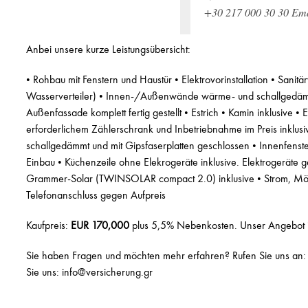
+30 217 000 30 30 Ema
Anbei unsere kurze Leistungsübersicht:
• Rohbau mit Fenstern und Haustür • Elektrovorinstallation • Sanit
Wasserverteiler) • Innen-/Außenwände wärme- und schallgedämm
Außenfassade komplett fertig gestellt • Estrich • Kamin inklusive • El
erforderlichem Zählerschrank und Inbetriebnahme im Preis inklu
schallgedämmt und mit Gipsfaserplatten geschlossen • Innenfenste
Einbau • Küchenzeile ohne Elekrogeräte inklusive. Elektrogeräte 
Grammer-Solar (TWINSOLAR compact 2.0) inklusive • Strom, Möbe
Telefonanschluss gegen Aufpreis
Kaufpreis:
EUR 170,000
plus 5,5% Nebenkosten. Unser Angebot ist
Sie haben Fragen und möchten mehr erfahren? Rufen Sie uns an
Sie uns: info@versicherung.gr