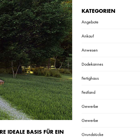
A
T
KATEGORIEN
T
I
Angebote
C
A
4
Ankauf
8
F
E
Anwesen
R
I
E
Dodekannes
N
H
A
Fertighaus
U
S
Festland
Gewerbe
Gewerbe
E IDEALE BASIS FÜR EIN
Grundstücke