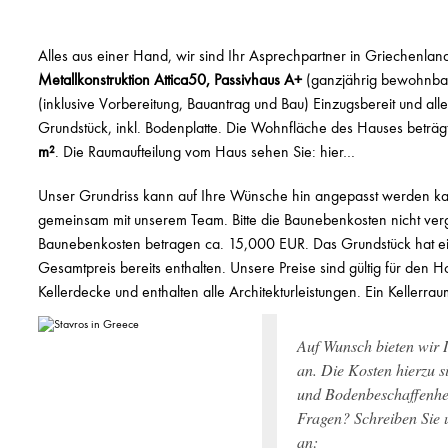
Alles aus einer Hand, wir sind Ihr Asprechpartner in Griechenlan
Metallkonstruktion Attica50, Passivhaus A+
(ganzjährig bewohnba
(inklusive Vorbereitung, Bauantrag und Bau) Einzugsbereit und all
Grundstück, inkl. Bodenplatte. Die Wohnfläche des Hauses beträg
m²
. Die Raumaufteilung vom Haus sehen Sie:
hier…
Unser Grundriss kann auf Ihre Wünsche hin angepasst werden kan
gemeinsam mit unserem Team. Bitte die Baunebenkosten nicht ver
Baunebenkosten betragen ca. 15,000 EUR. Das Grundstück hat 
Gesamtpreis bereits enthalten. Unsere Preise sind gültig für den
Kellerdecke und enthalten alle Architekturleistungen. Ein Kellerra
Auf Wunsch bieten wir
an. Die Kosten hierzu s
und Bodenbeschaffenhei
Fragen? Schreiben Sie u
an: