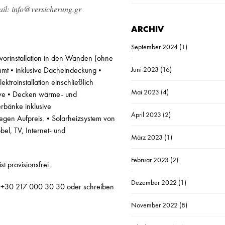
il: info@versicherung.gr
ARCHIV
September 2024
(1)
ärvorinstallation in den Wänden (ohne
Juni 2023
(16)
t • inklusive Dacheindeckung •
ektroinstallation einschließlich
Mai 2023
(4)
sive • Decken wärme- und
rbänke inklusive
April 2023
(2)
gegen Aufpreis. • Solarheizsystem von
l, TV, Internet- und
März 2023
(1)
Februar 2023
(2)
 provisionsfrei.
Dezember 2022
(1)
: +30 217 000 30 30 oder schreiben
November 2022
(8)